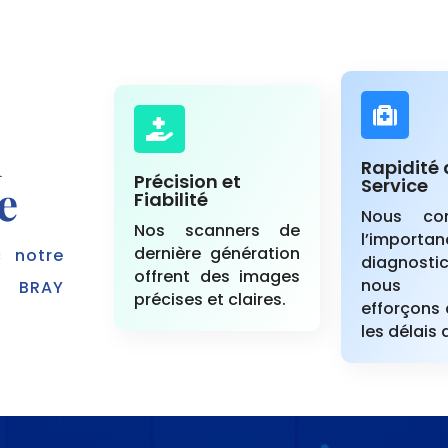


u
Rapidité 
Précision et
e
Service
Fiabilité
Nous co
Nos scanners de
l’import
dernière génération
c notre
diagnostic
offrent des images
nous
E BRAY
précises et claires.
efforçons 
les délais 