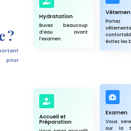

Vêtemen
Hydratation
Porte
Buvez beaucoup
vêtement
e ?
d’eau avant
confort
l’examen.
évitez les 
portant
s pour


Examen
Accueil et
Préparation
Vous sere
sur la 
Vous serez accueilli