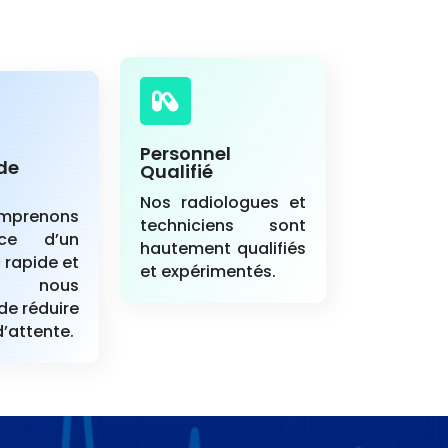

Personnel
de
Qualifié
Nos radiologues et
mprenons
techniciens sont
ance d’un
hautement qualifiés
 rapide et
et expérimentés.
 nous
de réduire
d’attente.