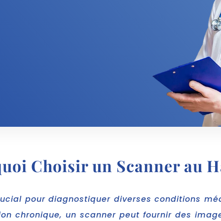
uoi Choisir un Scanner au H
rucial pour diagnostiquer diverses conditions mé
ion chronique, un scanner peut fournir des images