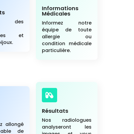
Informations
ts
Médicales
z des
Informez notre
s
équipe de toute
ables et
allergie ou
bijoux.
condition médicale
particulière.

Résultats
Nos radiologues
z allongé
analyseront les
table de
images et vous