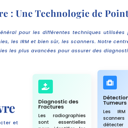
e : Une Technologie de Point
néral pour les différentes techniques utilisées p
ies, les IRM et bien sûr, les scanners. Notre cen
ies les plus avancées pour assurer des diagnosti


Détectio
Diagnostic des
vre
Tumeurs
Fractures
Les IRM
Les radiographies
scanners
sont essentielles
cter et
détect